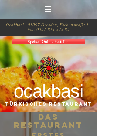
Ocakbasi - 01097 Dresden, Eschenstraße 1 -
fon:
0351-811 343 85
Speisen Online bestellen
ocakbasi
türkisches restaurant
das
RESTAURANT
Erstes